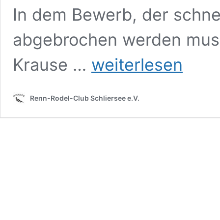
In dem Bewerb, der schne
abgebrochen werden musst
Ergebnisse
Krause …
weiterlesen
2014
Renn-Rodel-Club Schliersee e.V.