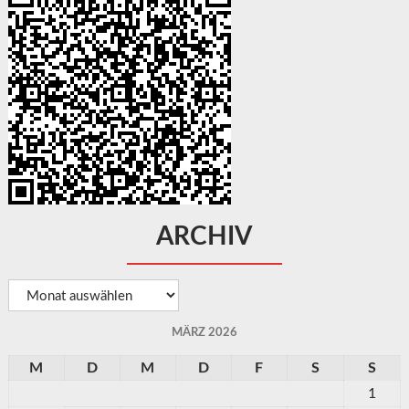
ARCHIV
Archiv
MÄRZ 2026
M
D
M
D
F
S
S
1