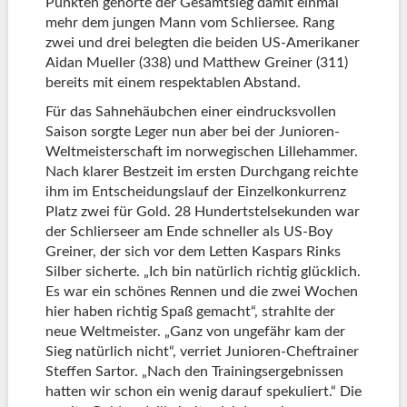
Punkten gehörte der Gesamtsieg damit einmal
mehr dem jungen Mann vom Schliersee. Rang
zwei und drei belegten die beiden US-Amerikaner
Aidan Mueller (338) und Matthew Greiner (311)
bereits mit einem respektablen Abstand.
Für das Sahnehäubchen einer eindrucksvollen
Saison sorgte Leger nun aber bei der Junioren-
Weltmeisterschaft im norwegischen Lillehammer.
Nach klarer Bestzeit im ersten Durchgang reichte
ihm im Entscheidungslauf der Einzelkonkurrenz
Platz zwei für Gold. 28 Hundertstelsekunden war
der Schlierseer am Ende schneller als US-Boy
Greiner, der sich vor dem Letten Kaspars Rinks
Silber sicherte. „Ich bin natürlich richtig glücklich.
Es war ein schönes Rennen und die zwei Wochen
hier haben richtig Spaß gemacht“, strahlte der
neue Weltmeister. „Ganz von ungefähr kam der
Sieg natürlich nicht“, verriet Junioren-Cheftrainer
Steffen Sartor. „Nach den Trainingsergebnissen
hatten wir schon ein wenig darauf spekuliert.“ Die