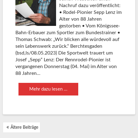
Nachruf dazu veröffentlicht:
• Rodel-Pionier Sepp Lenz im
Alter von 88 Jahren
gestorben • Vom Königssee-
Bahn-Erbauer zum Sportler zum Bundestrainer •
Thomas Schwab: „Wir blicken alle würdevoll auf
sein Lebenswerk zurück.“ Berchtesgaden
(bsd,ls/08.05.2023) Die Sportwelt trauert um
Josef „Sepp“ Lenz: Der Rennrodel-Pionier ist
vergangenen Donnerstag (04. Mai) im Alter von
88 Jahren…
Mehr dazu lesen ...
BEITRAGSNAVIGATION
Ältere Beiträge