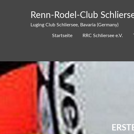
Skip
to
Renn-Rodel-Club Schlierse
content
Luging Club Schliersee, Bavaria (Germany)
Startseite
RRC Schliersee e.V.
ERST