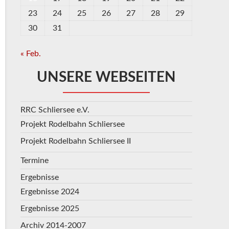
23
24
25
26
27
28
29
30
31
« Feb.
UNSERE WEBSEITEN
RRC Schliersee e.V.
Projekt Rodelbahn Schliersee
Projekt Rodelbahn Schliersee II
Termine
Ergebnisse
Ergebnisse 2024
Ergebnisse 2025
Archiv 2014-2007