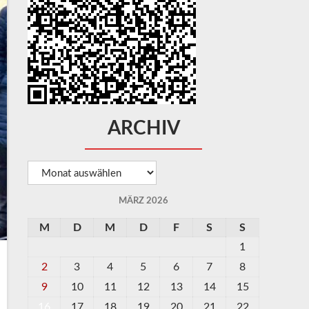
ARCHIV
Archiv
MÄRZ 2026
M
D
M
D
F
S
S
1
2
3
4
5
6
7
8
9
10
11
12
13
14
15
16
17
18
19
20
21
22